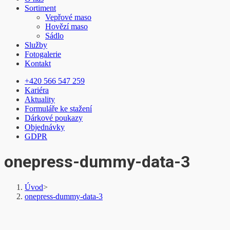
Sortiment
Vepřové maso
Hovězí maso
Sádlo
Služby
Fotogalerie
Kontakt
+420 566 547 259
Kariéra
Aktuality
Formuláře ke stažení
Dárkové poukazy
Objednávky
GDPR
onepress-dummy-data-3
Úvod
>
onepress-dummy-data-3