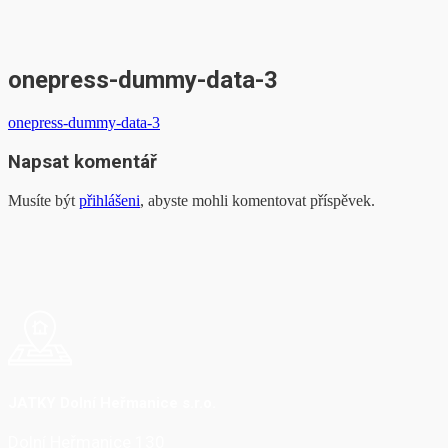
onepress-dummy-data-3
onepress-dummy-data-3
Napsat komentář
Musíte být
přihlášeni
, abyste mohli komentovat příspěvek.
JATKY Dolní Heřmanice s.r.o.
Dolní Heřmanice 130