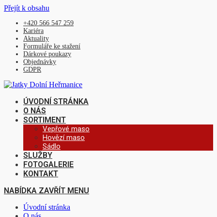
Přejít k obsahu
+420 566 547 259
Kariéra
Aktuality
Formuláře ke stažení
Dárkové poukazy
Objednávky
GDPR
ÚVODNÍ STRÁNKA
O NÁS
SORTIMENT
Vepřové maso
Hovězí maso
Sádlo
SLUŽBY
FOTOGALERIE
KONTAKT
NABÍDKA
ZAVŘÍT MENU
Úvodní stránka
O nás