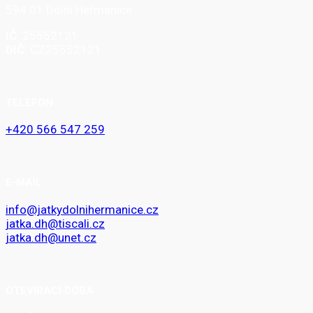
594 01 Dolní Heřmanice
IČ
: 25552121
DIČ
: CZ25552121
TELEFON
+420 566 547 259
E-MAIL
info@jatkydolnihermanice.cz
jatka.dh@tiscali.cz
jatka.dh@unet.cz
OTEVÍRACÍ DOBA