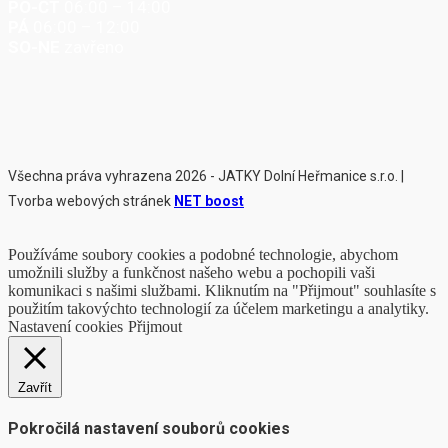
PO-ČT
06:00 – 14:00
PÁ
06:00 – 12:00
SO-NE
zavřeno
Všechna práva vyhrazena 2026 - JATKY Dolní Heřmanice s.r.o. |
Tvorba webových stránek
NET boost
Používáme soubory cookies a podobné technologie, abychom
umožnili služby a funkčnost našeho webu a pochopili vaši
komunikaci s našimi službami. Kliknutím na "Přijmout" souhlasíte s
použitím takovýchto technologií za účelem marketingu a analytiky.
Nastavení cookies
Přijmout
Zavřít
Pokročilá nastavení souborů cookies